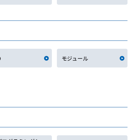
D
モジュール