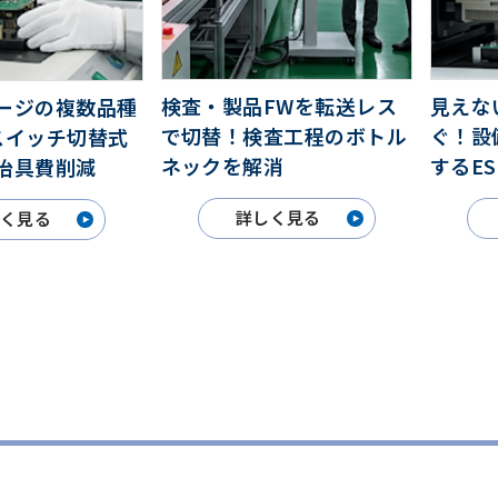
検査・製品FWを転送レス
見えな
ージの複数品種
で切替！検査工程のボトル
ぐ！設
スイッチ切替式
ネックを解消
するE
治具費削減
詳しく見る
しく見る