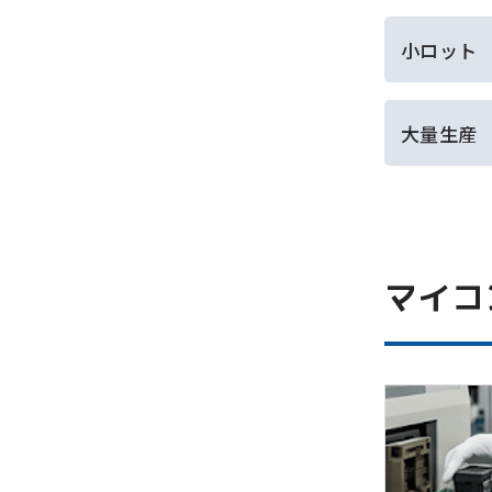
小ロット
大量生産
マイコ