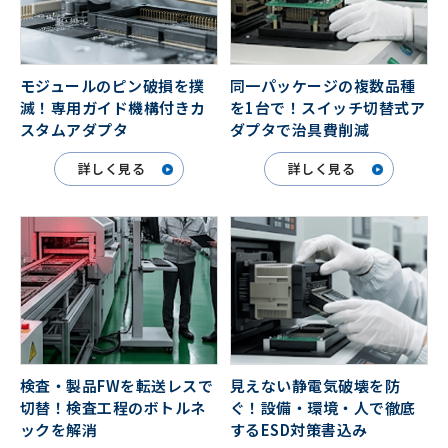
モジュールのピン破損を撲
同一パッケージの複数品種
滅！専用ガイド機構付きカ
を1台で！スイッチ切替式ア
スタムアダプタ
ダプタで治具費削減
詳しく見る
詳しく見る
検査・製品FWを転送レスで
見えない静電気破壊を防
切替！検査工程のボトルネ
ぐ！設備・環境・人で徹底
ックを解消
するESD対策書込み