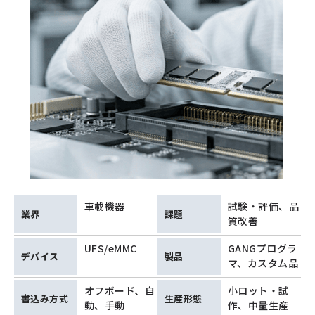
車載機器
試験・評価
、
品
業界
課題
質改善
UFS/eMMC
GANGプログラ
デバイス
製品
マ
、
カスタム品
オフボード
、
自
小ロット・試
書込み方式
生産形態
動
、
手動
作
、
中量生産