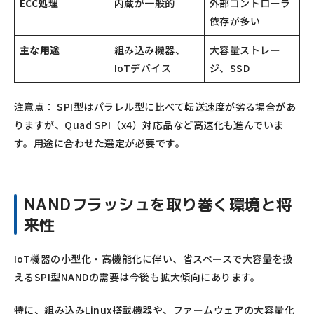
ECC処理
内蔵が一般的
外部コントローラ
依存が多い
主な用途
組み込み機器、
大容量ストレー
IoTデバイス
ジ、SSD
注意点： SPI型はパラレル型に比べて転送速度が劣る場合があ
りますが、Quad SPI（x4）対応品など高速化も進んでいま
す。用途に合わせた選定が必要です。
NANDフラッシュを取り巻く環境と将
来性
IoT機器の小型化・高機能化に伴い、省スペースで大容量を扱
えるSPI型NANDの需要は今後も拡大傾向にあります。
特に、組み込みLinux搭載機器や、ファームウェアの大容量化